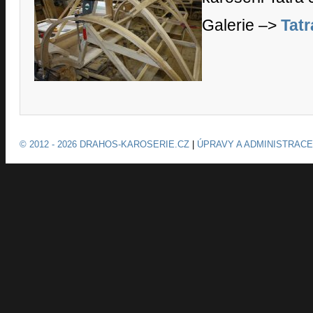
Galerie –>
Tatr
© 2012 - 2026 DRAHOS-KAROSERIE.CZ
|
ÚPRAVY A ADMINISTRACE