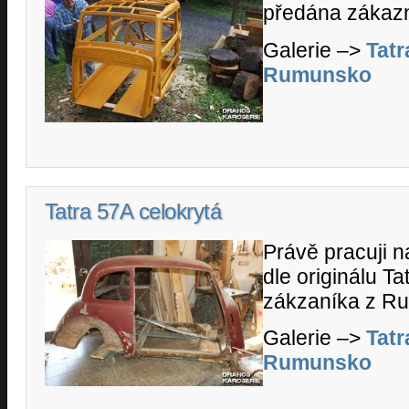
předána zákazn
Galerie –>
Tatr
Rumunsko
Tatra 57A celokrytá
Právě pracuji 
dle originálu Ta
zákzaníka z R
Galerie –>
Tatr
Rumunsko