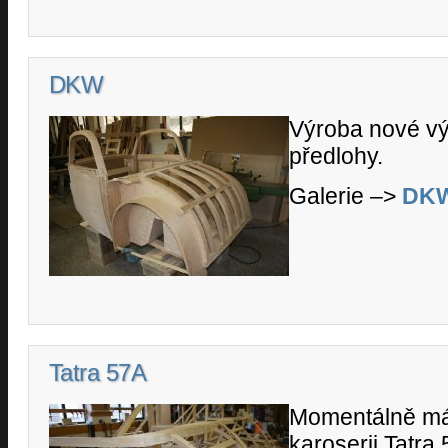
DKW
Výroba nové vý
předlohy.
Galerie –>
DK
Tatra 57A
Momentálně m
karoserii Tatra 