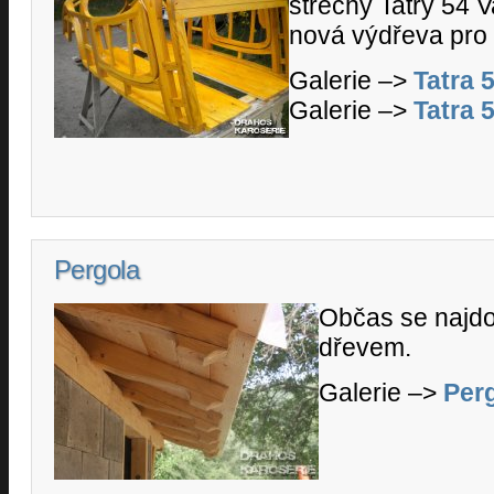
střechy Tatry 54 
nová výdřeva pro 
Galerie –>
Tatra 
Galerie –>
Tatra 
Pergola
Občas se najdou
dřevem.
Galerie –>
Per