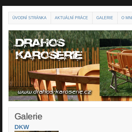
Hlavní menu
PŘESKOČIT NA OBSAH
ÚVODNÍ STRÁNKA
AKTUÁLNÍ PRÁCE
GALERIE
O MN
Galerie
DKW